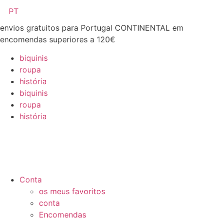
Pular
PT
para
envios gratuitos para Portugal CONTINENTAL em
o
encomendas superiores a 120€
conteúdo
biquinis
roupa
história
biquinis
roupa
história
Conta
os meus favoritos
conta
Encomendas