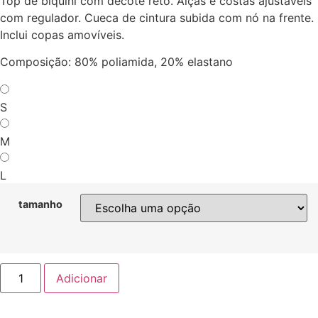
Top de biquini com decote reto. Alças e costas ajustáveis
com regulador. Cueca de cintura subida com nó na frente.
Inclui copas amovíveis.
Composição: 80% poliamida, 20% elastano
S
M
L
tamanho
Quantidade
Adicionar
de
FLOSSY
V1