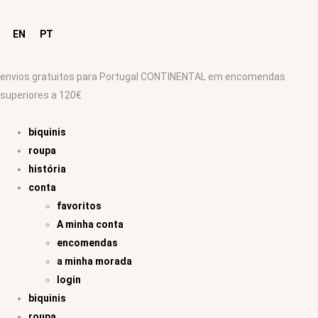
EN
PT
envios gratuitos para Portugal CONTINENTAL em encomendas
superiores a 120€
biquinis
roupa
história
conta
favoritos
A minha conta
encomendas
a minha morada
login
biquinis
roupa