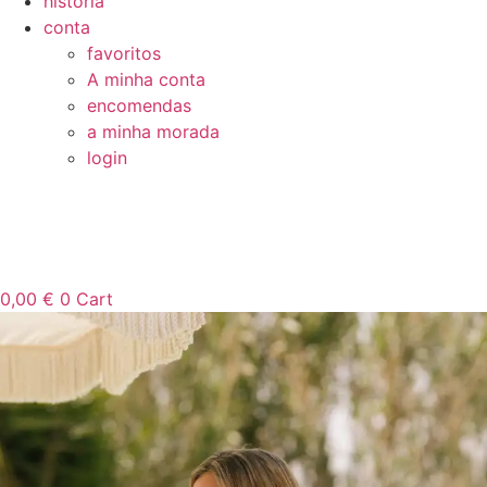
história
conta
favoritos
A minha conta
encomendas
a minha morada
login
0,00
€
0
Cart