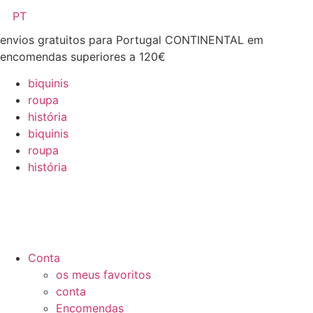
Pular
PT
para
envios gratuitos para Portugal CONTINENTAL em
o
encomendas superiores a 120€
conteúdo
biquinis
roupa
história
biquinis
roupa
história
Conta
os meus favoritos
conta
Encomendas