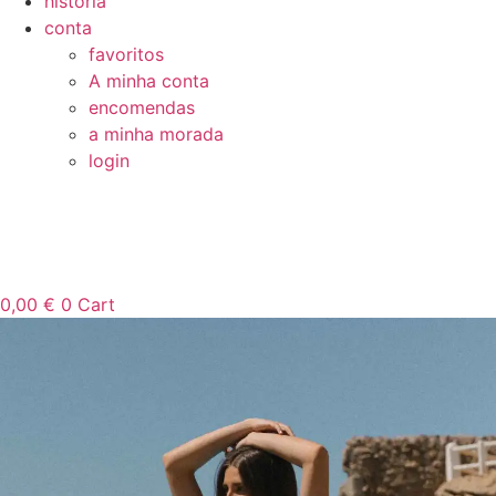
história
conta
favoritos
A minha conta
encomendas
a minha morada
login
0,00
€
0
Cart