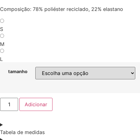
Composição: 78% poliéster reciclado, 22% elastano
S
M
L
tamanho
Quantidade
Adicionar
de
MARGARITA
V1
Tabela de medidas