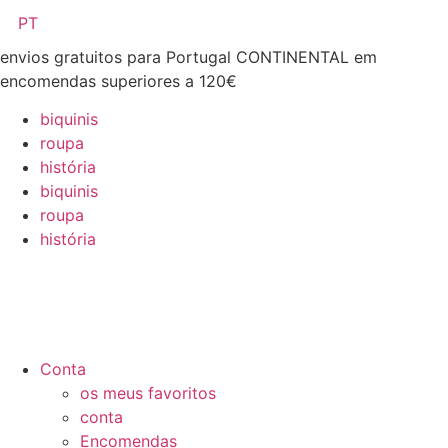
Pular
PT
para
envios gratuitos para Portugal CONTINENTAL em
o
encomendas superiores a 120€
conteúdo
biquinis
roupa
história
biquinis
roupa
história
Conta
os meus favoritos
conta
Encomendas