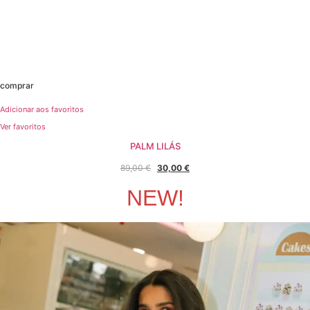
comprar
Adicionar aos favoritos
Ver favoritos
PALM LILÁS
O
O
89,00
€
30,00
€
preço
preço
NEW!
original
atual
era:
é:
89,00 €.
30,00 €.