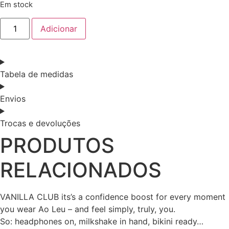
Em stock
Quantidade
Adicionar
de
Chapéu
ondas
rosa
Tabela de medidas
Envios
Trocas e devoluções
PRODUTOS
RELACIONADOS
VANILLA CLUB its’s a confidence boost for every moment
you wear Ao Leu – and feel simply, truly, you.
So: headphones on, milkshake in hand, bikini ready…