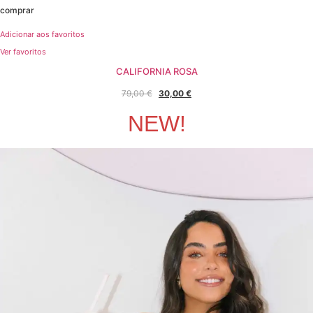
comprar
Adicionar aos favoritos
Ver favoritos
CALIFORNIA ROSA
O
O
79,00
€
30,00
€
preço
preço
NEW!
original
atual
era:
é:
79,00 €.
30,00 €.