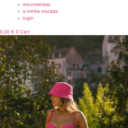
encomendas
a minha morada
login
0,00
€
0
Cart