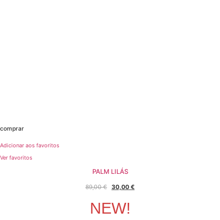
comprar
Adicionar aos favoritos
Ver favoritos
PALM LILÁS
O
O
89,00
€
30,00
€
preço
preço
NEW!
original
atual
era:
é: