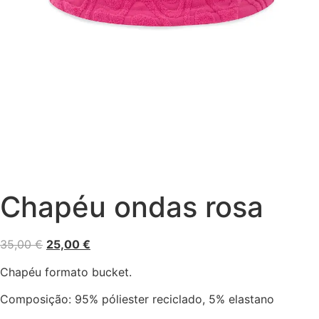
Chapéu ondas rosa
O
O
35,00
€
25,00
€
preço
preço
Chapéu formato bucket.
original
atual
era:
é:
Composição: 95% póliester reciclado, 5% elastano
35,00 €.
25,00 €.