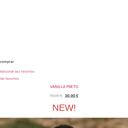
comprar
Adicionar aos favoritos
Ver favoritos
VANILLA PRETO
O
O
79,00
€
30,00
€
preço
preço
NEW!
original
atual
era:
é:
79,00 €.
30,00 €.