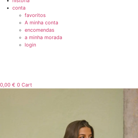
história
conta
favoritos
A minha conta
encomendas
a minha morada
login
0,00
€
0
Cart