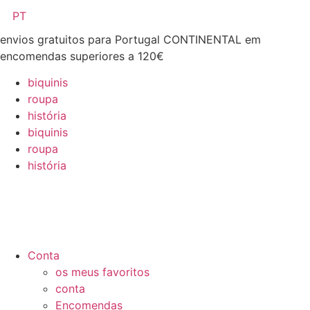
Pular
PT
para
envios gratuitos para Portugal CONTINENTAL em
o
encomendas superiores a 120€
conteúdo
biquinis
roupa
história
biquinis
roupa
história
Conta
os meus favoritos
conta
Encomendas