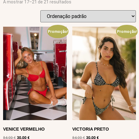
A mostrar 17–21 de 21 resultados
Promoção!
Promoção!
VENICE VERMELHO
VICTORIA PRETO
84,00
€
30,00
€
84,00
€
30,00
€