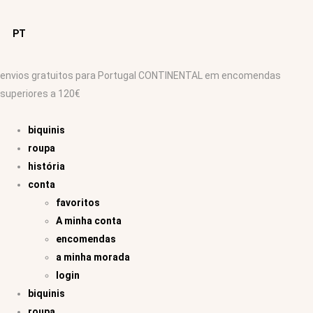
PT
envios gratuitos para Portugal CONTINENTAL em encomendas
superiores a 120€
biquinis
roupa
história
conta
favoritos
A minha conta
encomendas
a minha morada
login
biquinis
roupa