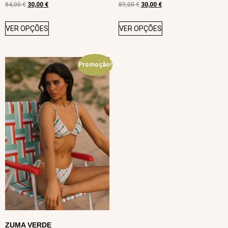
84,00
€
30,00
€
89,00
€
30,00
€
VER OPÇÕES
VER OPÇÕES
Promoção!
ZUMA VERDE