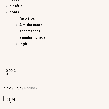
história
conta
favoritos
A minha conta
encomendas
a minha morada
login
0,00
€
0
Início
/
Loja
/ Página 2
Loja